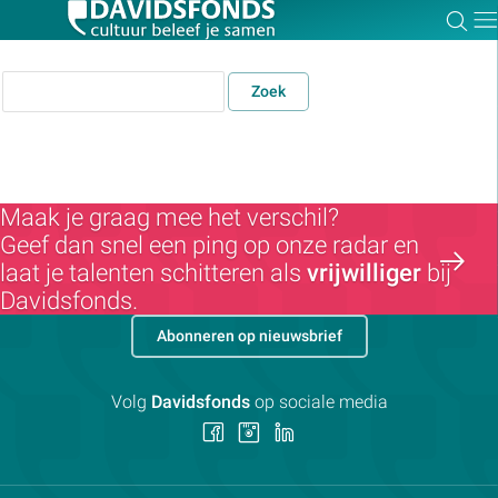
Zoe
Dir
Zoek
Zoek:
Maak je graag mee het verschil?
Geef dan snel een ping op onze radar en
Zoeken
laat je talenten schitteren als
vrijwilliger
bij
Davidsfonds.
Abonneren op nieuwsbrief
Volg
Davidsfonds
op sociale media
Volg
Volg
Volg
ons
ons
ons
op
op
op
Facebook
Instagram
LinkedIn