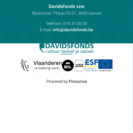
Contactpersoon:
Davidsfonds vzw
Adres:
Sluisstraat 79
bus 03.01, 3000
Leuven
Telefoon:
016 31 06 00
E-mail:
info@davidsfonds.be
Powered by
Procurios