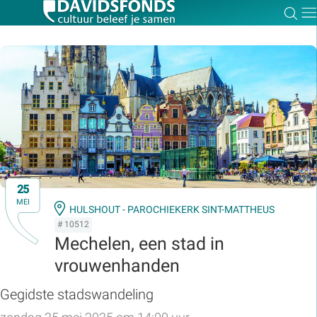
Zoe
Dir
Zoek:
Zoeken
25
MEI
HULSHOUT - PAROCHIEKERK SINT-MATTHEUS
# 10512
Mechelen, een stad in
vrouwenhanden
Gegidste stadswandeling