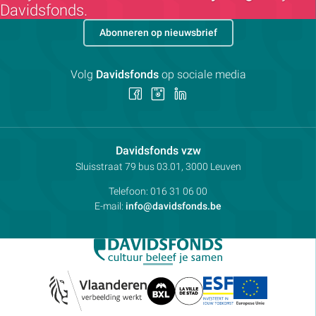
Davidsfonds.
Abonneren op nieuwsbrief
Volg
Davidsfonds
op sociale media
Volg
Volg
Volg
ons
ons
ons
op
op
op
Facebook
Instagram
LinkedIn
Contactpersoon:
Davidsfonds vzw
Adres:
Sluisstraat 79
bus 03.01, 3000
Leuven
Telefoon:
016 31 06 00
E-mail:
info@davidsfonds.be