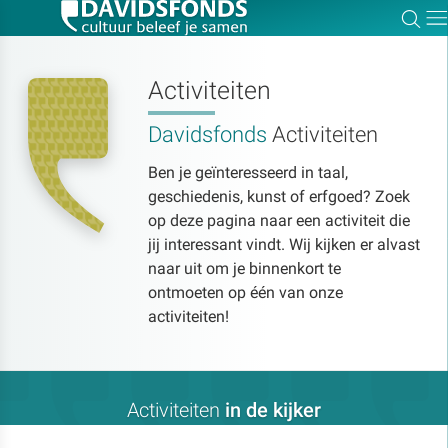
Zoe
Dir
Activiteiten
Davidsfonds
Activiteiten
Zoek:
Ben je geïnteresseerd in taal,
geschiedenis, kunst of erfgoed? Zoek
Zoeken
op deze pagina naar een activiteit die
jij interessant vindt. Wij kijken er alvast
naar uit om je binnenkort te
ontmoeten op één van onze
activiteiten!
Activiteiten
in de kijker