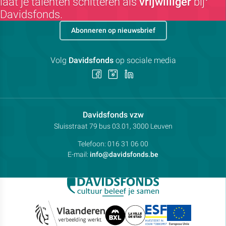
laat je talenten schitteren als
vrijwilliger
bij
Davidsfonds.
Abonneren op nieuwsbrief
Volg
Davidsfonds
op sociale media
Volg
Volg
Volg
ons
ons
ons
op
op
op
Facebook
Instagram
LinkedIn
Contactpersoon:
Davidsfonds vzw
Adres:
Sluisstraat 79
bus 03.01, 3000
Leuven
Telefoon:
016 31 06 00
E-mail:
info@davidsfonds.be