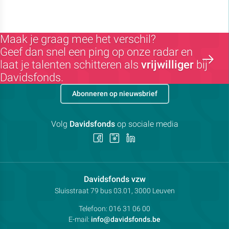
Maak je graag mee het verschil?
Geef dan snel een ping op onze radar en
laat je talenten schitteren als
vrijwilliger
bij
Davidsfonds.
Abonneren op nieuwsbrief
Volg
Davidsfonds
op sociale media
Volg
Volg
Volg
ons
ons
ons
op
op
op
Facebook
Instagram
LinkedIn
Contactpersoon:
Davidsfonds vzw
Adres:
Sluisstraat 79
bus 03.01, 3000
Leuven
Telefoon:
016 31 06 00
E-mail:
info@davidsfonds.be