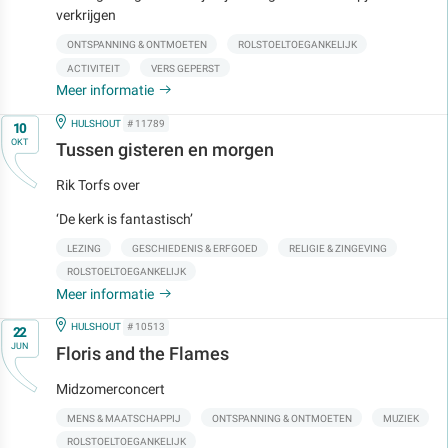
verkrijgen
ONTSPANNING & ONTMOETEN
ROLSTOELTOEGANKELIJK
ACTIVITEIT
VERS GEPERST
Meer informatie
Op
IN
HULSHOUT
# 11789
10
OKT
Tussen gisteren en morgen
Rik Torfs over
‘De kerk is fantastisch’
LEZING
GESCHIEDENIS & ERFGOED
RELIGIE & ZINGEVING
ROLSTOELTOEGANKELIJK
Meer informatie
Op
IN
HULSHOUT
# 10513
22
JUN
Floris and the Flames
Midzomerconcert
MENS & MAATSCHAPPIJ
ONTSPANNING & ONTMOETEN
MUZIEK
ROLSTOELTOEGANKELIJK