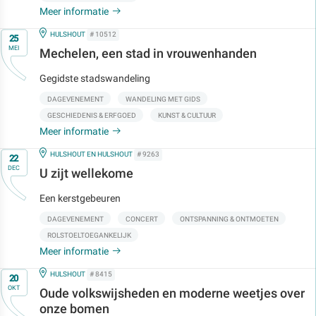
Meer informatie
Op
IN
HULSHOUT
# 10512
25
MEI
Mechelen, een stad in vrouwenhanden
Gegidste stadswandeling
DAGEVENEMENT
WANDELING MET GIDS
GESCHIEDENIS & ERFGOED
KUNST & CULTUUR
Meer informatie
Op
IN
HULSHOUT EN HULSHOUT
# 9263
22
DEC
U zijt wellekome
Een kerstgebeuren
DAGEVENEMENT
CONCERT
ONTSPANNING & ONTMOETEN
ROLSTOELTOEGANKELIJK
Meer informatie
Op
IN
HULSHOUT
# 8415
20
OKT
Oude volkswijsheden en moderne weetjes over
onze bomen