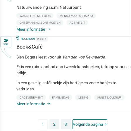
Natuurwandeling i.s.m. Natuurpunt
WANDELING MET GIDS
MENS & MAATSCHAPPIJ
ONTSPANNING & ONTMOETEN
ACTIVITEIT
Meer informatie
Op
IN
HULSHOUT
# 8414
29
SEP
Boek&Café
Sien Eggers leest voor uit
Van den vos Reynaerde
.
Er is een ruim aanbod aan tweedekansboeken, te koop voor een
prikje.
In een gezellig caféhoekje zijn hartige en zoete hapjes te
verkrijgen.
DAGEVENEMENT
FAMILIEDAG
LEZING
KUNST & CULTUUR
Meer informatie
1
2
3
Volgende pagina