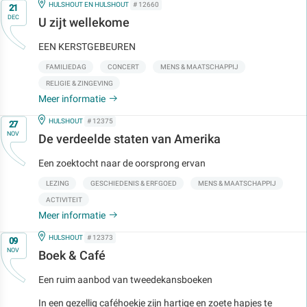
Op
IN
HULSHOUT EN HULSHOUT
# 12660
21
DEC
U zijt wellekome
EEN KERSTGEBEUREN
FAMILIEDAG
CONCERT
MENS & MAATSCHAPPIJ
RELIGIE & ZINGEVING
Meer informatie
Op
IN
HULSHOUT
# 12375
27
NOV
De verdeelde staten van Amerika
Een zoektocht naar de oorsprong ervan
LEZING
GESCHIEDENIS & ERFGOED
MENS & MAATSCHAPPIJ
ACTIVITEIT
Meer informatie
Op
IN
HULSHOUT
# 12373
09
NOV
Boek & Café
Een ruim aanbod van tweedekansboeken
In een gezellig caféhoekje zijn hartige en zoete hapjes te