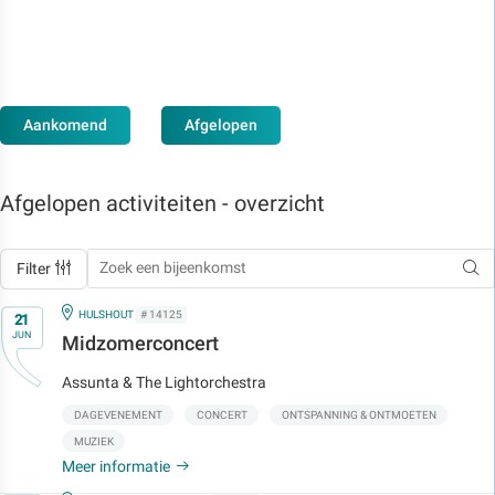
Aankomend
Afgelopen
Afgelopen activiteiten - overzicht
Filter
Op
IN
HULSHOUT
# 14125
21
JUN
Midzomerconcert
Assunta & The Lightorchestra
DAGEVENEMENT
CONCERT
ONTSPANNING & ONTMOETEN
MUZIEK
Meer informatie